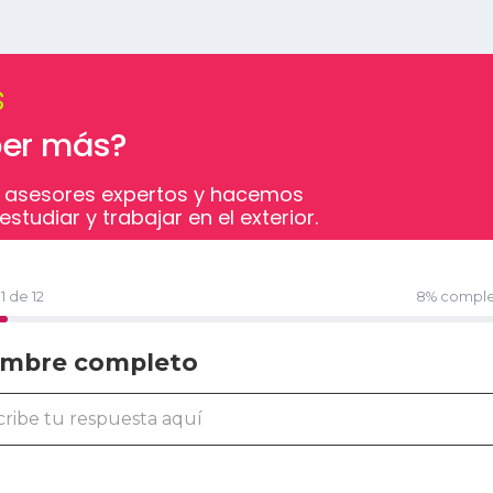
s
ber más?
 asesores expertos y hacemos
studiar y trabajar en el exterior.