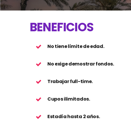
BENEFICIOS
No tiene límite de edad.
No exige demostrar fondos.
Trabajar full-time.
Cupos ilimitados.
Estadía hasta 2 años.